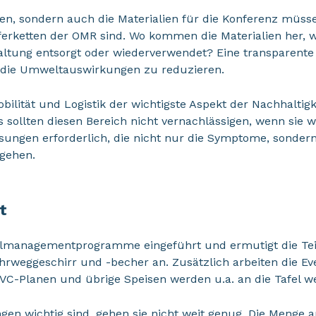
en, sondern auch die Materialien für die Konferenz müssen 
eferketten der OMR sind. Wo kommen die Materialien her, w
altung entsorgt oder wiederverwendet? Eine transparent
, die Umweltauswirkungen zu reduzieren.
obilität und Logistik der wichtigste Aspekt der Nachhaltig
sollten diesen Bereich nicht vernachlässigen, wenn sie wi
sungen erforderlich, die nicht nur die Symptome, sonde
ngehen.
t
llmanagementprogramme eingeführt und ermutigt die Tei
rweggeschirr und -becher an. Zusätzlich arbeiten die Ev
PVC-Planen und übrige Speisen werden u.a. an die Tafel w
n wichtig sind, gehen sie nicht weit genug. Die Menge an