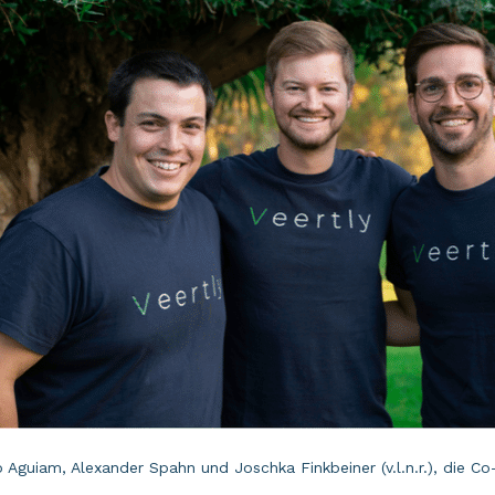
 Aguiam, Alexander Spahn und Joschka Finkbeiner (v.l.n.r.), die Co