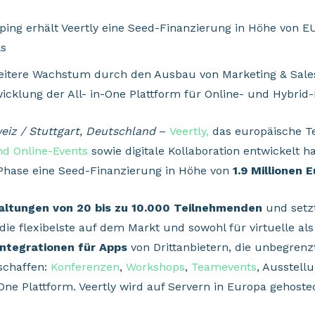
ping erhält Veertly eine Seed-Finanzierung in Höhe von E
s
weitere Wachstum durch den Ausbau von Marketing & Sale
icklung der All- in-One Plattform für Online- und Hybrid-
eiz / Stuttgart, Deutschland
–
Veertly,
das europäische Te
nd Online-Events
sowie digitale Kollaboration entwickelt h
-Phase eine Seed-Finanzierung in Höhe von
1.9 Millionen E
staltungen von 20 bis zu 10.000 Teilnehmenden
und setzt
t die flexibelste auf dem Markt und sowohl für virtuelle al
Integrationen für Apps
von Drittanbietern, die unbegrenz
schaffen:
Konferenzen
,
Workshops
,
Teamevents
, Ausstell
n One Plattform. Veertly wird auf Servern in Europa gehoste