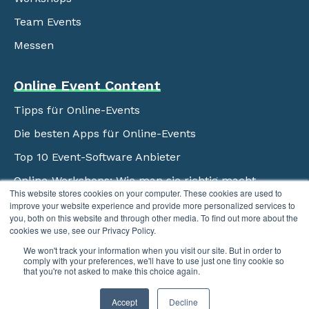
Team Events
Messen
Online Event Content
Tipps für Online-Events
Die besten Apps für Online-Events
Top 10 Event-Software Anbieter
Online-Workshops: Wie man sie richtig macht
This website stores cookies on your computer. These cookies are used to
Top-Tipps für Online-Konferenzen
improve your website experience and provide more personalized services to
you, both on this website and through other media. To find out more about the
Die besten Online-Eventplattformen
cookies we use, see our Privacy Policy.
We won't track your information when you visit our site. But in order to
comply with your preferences, we'll have to use just one tiny cookie so
that you're not asked to make this choice again.
Accept
Decline